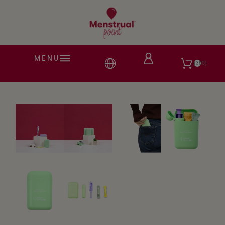
MENU
380