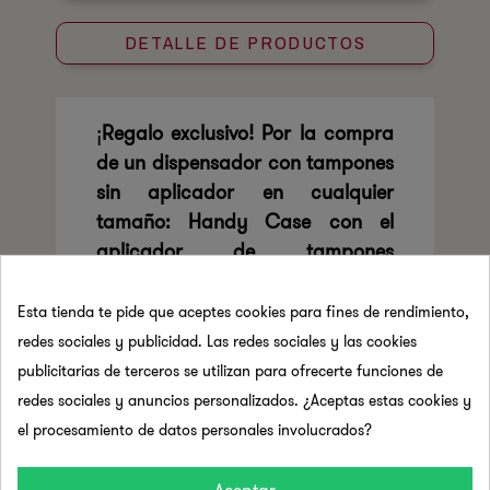
DETALLE DE PRODUCTOS
¡
Regalo exclusivo! Por la compra
de un dispensador con tampones
sin aplicador en cualquier
tamaño: Handy Case con el
aplicador de tampones
reutilizable.
¡Regala una Handy
Case a cada persona
Esta tienda te pide que aceptes cookies para fines de rendimiento,
menstruante de tu organización
redes sociales y publicidad. Las redes sociales y las cookies
para pasaros a la menstruación
publicitarias de terceros se utilizan para ofrecerte funciones de
sostenible! Este es el número de
redes sociales y anuncios personalizados. ¿Aceptas estas cookies y
Handy Case que incluye cada
el procesamiento de datos personales involucrados?
tamaño de dispensador: