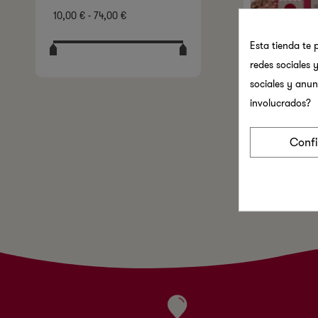
10,00 € - 74,00 €
Esta tienda te 
redes sociales y
sociales y anun
involucrados?
Dispensador
Un Solo Uso
Conf
10,40 €