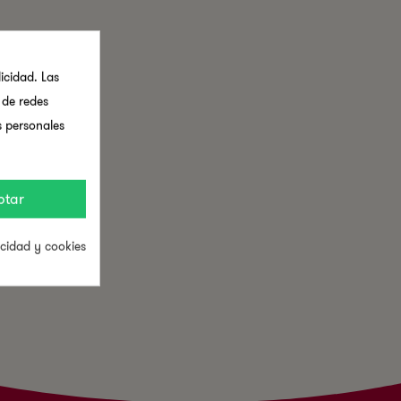
icidad. Las
s de redes
s personales
ptar
acidad y cookies