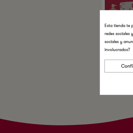
Esta tienda te 
redes sociales y
sociales y anun
involucrados?
Dispensador
Compresas Y
Con Aplicad
Conf
Mediano
156,00 €