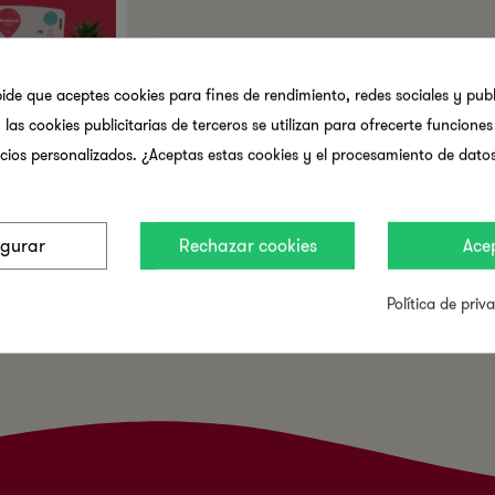
pide que aceptes cookies para fines de rendimiento, redes sociales y publ
 las cookies publicitarias de terceros se utilizan para ofrecerte funcione
cios personalizados. ¿Aceptas estas cookies y el procesamiento de dato
 De
 Tampones
or – Tamaño
igurar
Rechazar cookies
Ace
Política de priv