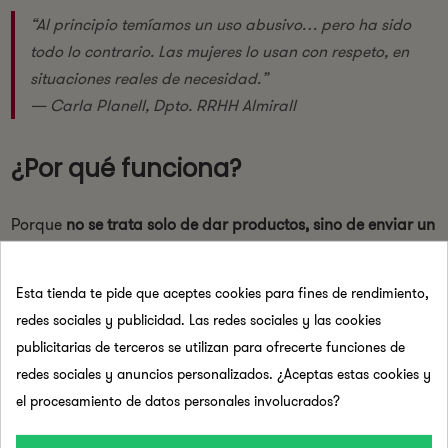
“Al principio temíamos un uso abusivo… pero ha sido
todo lo contrario. Las mujeres lo usan con respeto, en
situaciones reales de necesidad.”
— Carla Planell, Dpto. RRHH Almirall
¿Por qué funciona?
Porque
no se trata solo de dar productos, sino de enviar un
mensaje
:
“Aquí nos importa tu salud. Aquí hablamos claro. Aquí
Esta tienda te pide que aceptes cookies para fines de rendimiento,
cuidamos de verdad.”
redes sociales y publicidad. Las redes sociales y las cookies
Y eso se nota en:
publicitarias de terceros se utilizan para ofrecerte funciones de
redes sociales y anuncios personalizados. ¿Aceptas estas cookies y
El
orgullo de pertenencia
del equipo.
el procesamiento de datos personales involucrados?
La
coherencia interna
en políticas de equidad e