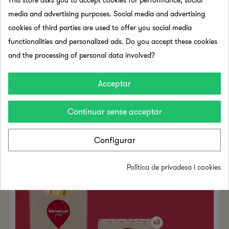
media and advertising purposes. Social media and advertising
Dispensador De Cartró D'un Sol Ús
cookies of third parties are used to offer you social media
functionalities and personalized ads. Do you accept these cookies
10,40 €
and the processing of personal data involved?
Acceptar
Continuar sense acceptar
Configurar
Política de privadesa i cookies