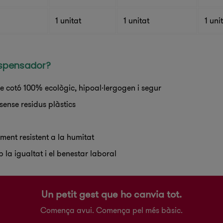
1 unitat
1 unitat
1 uni
dispensador?
 cotó 100% ecològic, hipoal·lergogen i segur
 sense residus plàstics
ment resistent a la humitat
la igualtat i el benestar laboral
Un petit gest que ho canvia tot.
Comença avui. Comença pel més bàsic.