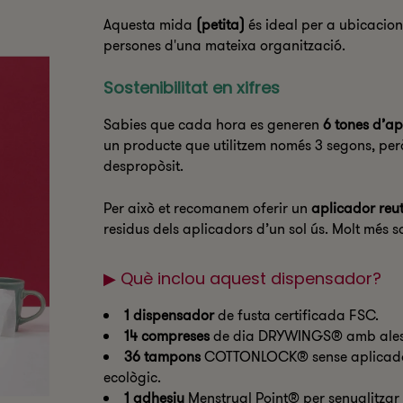
Aquesta mida
(petita)
és ideal per a ubicacion
persones d'una mateixa organització.
Sostenibilitat en xifres
Sabies que cada hora es generen
6 tones d’ap
un producte que utilitzem només 3 segons, pe
despropòsit.
Per això et recomanem oferir un
aplicador reut
residus dels aplicadors d’un sol ús. Molt més s
▶ Què inclou aquest dispensador?
1 dispensador
de fusta certificada FSC.
14 compreses
de dia DRYWINGS® amb ales. P
36 tampons
COTTONLOCK® sense aplicador 
ecològic.
1 adhesiu
Menstrual Point® per senyalitzar 