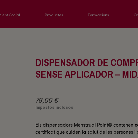
ient Social
Productes
Formacions
Co
DISPENSADOR DE COMPR
SENSE APLICADOR – MID
78,00 €
Impostos inclosos
Els dispensadors Menstrual Point® contenen
c
certificat que cuiden la salut de les persones i 