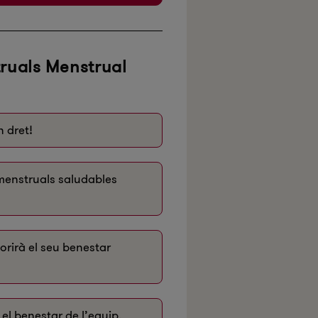
truals Menstrual
 dret!
 menstruals saludables
orirà el seu benestar
el benestar de l’equip,