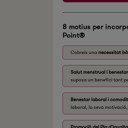
8 motius per incorp
Point®
Cobreix una
necessitat bà
Salut menstrual i benestar
suposa un benefici tant pe
Benestar laboral i comodit
laboral, la seva motivació, 
Promoció del Pla d’Igualta