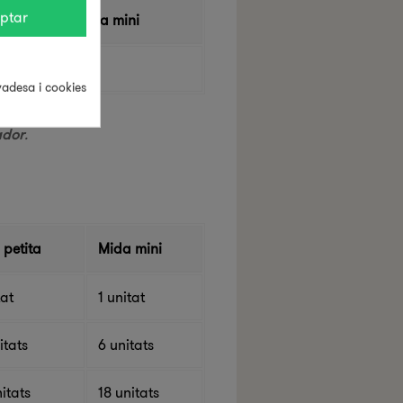
ptar
Mida mini
-
ivadesa i cookies
ador
.
 petita
Mida mini
tat
1 unitat
itats
6 unitats
itats
18 unitats