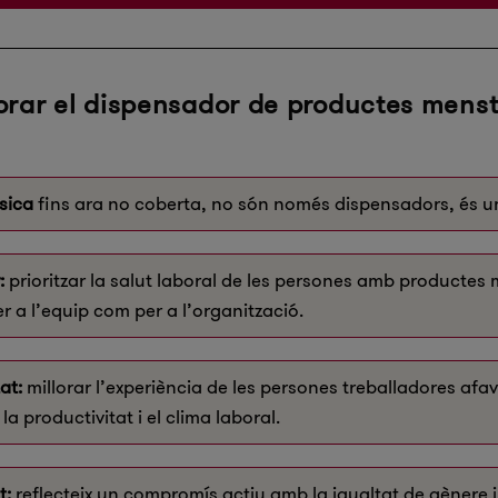
orar el dispensador de productes mens
sica
fins ara no coberta, no són només dispensadors, és un
:
prioritzar la salut laboral de les persones amb productes
r a l’equip com per a l’organització.
at:
millorar l’experiència de les persones treballadores afav
la productivitat i el clima laboral.
t:
reflecteix un compromís actiu amb la igualtat de gènere i 