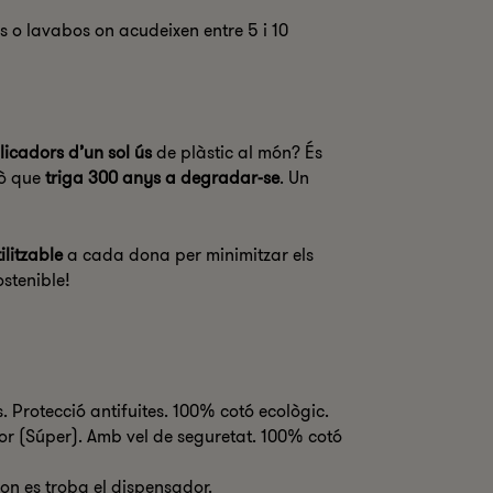
s o lavabos on acudeixen entre 5 i 10
licadors d’un sol ús
de plàstic al món? És
rò que
triga 300 anys a degradar-se
. Un
ilitzable
a cada dona per minimitzar els
ostenible!
rotecció antifuites. 100% cotó ecològic.
(Súper). Amb vel de seguretat. 100% cotó
on es troba el dispensador.