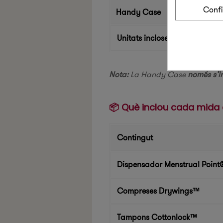
Conf
Handy Case
Unitats incloses
Nota:
La Handy Case
només s’i
📦 Què inclou cada mida
Contingut
Dispensador Menstrual Point
Compreses Drywings™
Tampons Cottonlock™