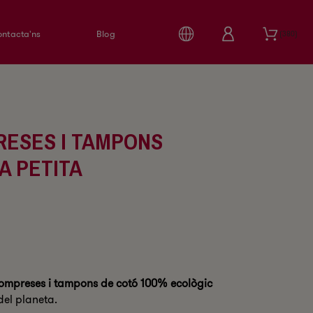
ntacta'ns
Blog
380
ESES I TAMPONS
A PETITA
ompreses i tampons de cotó 100% ecològic
del planeta.