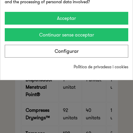
and the processing of personal data involved?
el dispensador de compreses i tampons
sense aplicador
.
Acceptar
📦 Què inclou cada mida de
Continuar sense acceptar
dispensador?
Configurar
Mida
Mida
Mida
Contingut
gran
mitjana
petita
Política de privadesa i cookies
Dispensador
1
1 unitat
1
Menstrual
unitat
unitat
Point®
Compreses
92
40
14
Drywings™
unitats
unitats
unitats