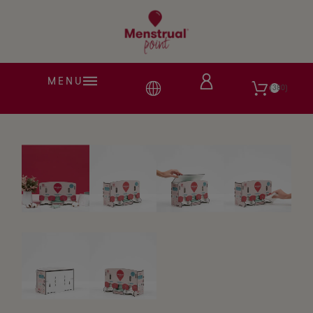
MENU
380