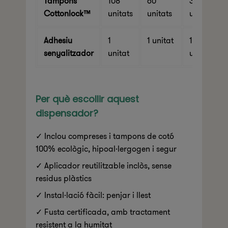
Tampons
108
60
36
Cottonlock™
unitats
unitats
unitats
Adhesiu
1
1 unitat
1
senyalitzador
unitat
unitat
Per què escollir aquest
dispensador?
✓ Inclou compreses i tampons de cotó
100% ecològic, hipoal·lergogen i segur
✓ Aplicador reutilitzable inclòs, sense
residus plàstics
✓ Instal·lació fàcil: penjar i llest
✓ Fusta certificada, amb tractament
resistent a la humitat