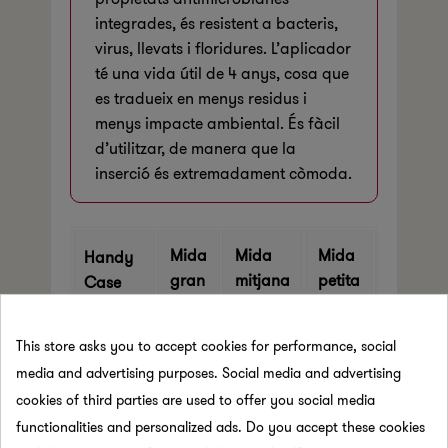
integrades, és resistent a bacteris,
virus, llevats i floridures. L’aplicador
té una vida útil de 4 anys, cosa que
es tradueix en menys residus i
menys impacte ambiental. És fàcil
d’utilitzar, de manera que la
inserció és extremadament còmoda.
Mida
Mida
Mida
Mida
Handy
gran
mitjana
petita
mini
Case
Unitats
15
6
3
-
This store asks you to accept cookies for performance, social
incloses
media and advertising purposes. Social media and advertising
cookies of third parties are used to offer you social media
functionalities and personalized ads. Do you accept these cookies
Nota:
La Handy Case
només s’inclou
amb