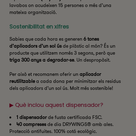
lavabos on acudeixen 15 persones o més d’una
mateixa organització.
Sostenibilitat en xifres
Sabies que cada hora es generen
6 tones
d’aplicadors d’un sol ús
de plàstic al món? És un
producte que utilitzem només 3 segons, però que
triga 300 anys a degradar-se
. Un despropòsit.
Per això et recomanem oferir un
aplicador
reutilitzable
a cada dona per minimitzar els residus
dels aplicadors d’un sol ús. Molt més sostenible!
▶ Què inclou aquest dispensador?
1 dispensador
de fusta certificada FSC.
40 compreses
de dia DRYWINGS® amb ales.
Protecció antifuites. 100% cotó ecològic.