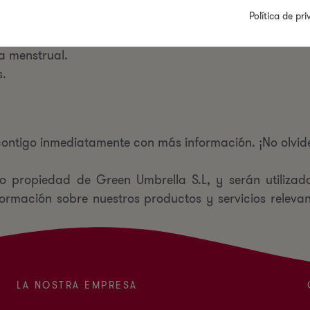
ter y consigue:
Política de pr
ía y con garantía de resultados
a menstrual.
s.
ntigo inmediatamente con más información. ¡No olvides
ro propiedad de Green Umbrella S.L, y serán utilizado
formación sobre nuestros productos y servicios relevan
LA NOSTRA EMPRESA