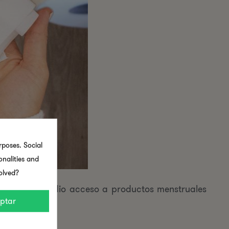
rposes. Social
onalities and
olved?
trabajo o estudio acceso a productos menstruales
ptar