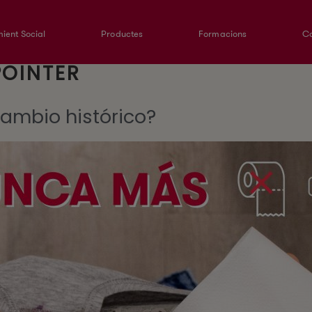
ient Social
Productes
Formacions
Co
POINTER
cambio histórico?