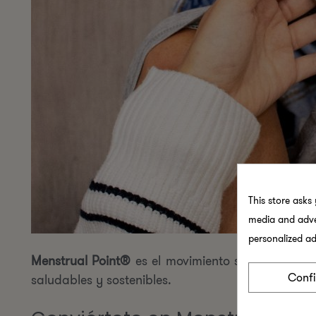
This store asks
media and adver
personalized ad
Menstrual Point®
es el movimiento social que ga
Conf
saludables y sostenibles.