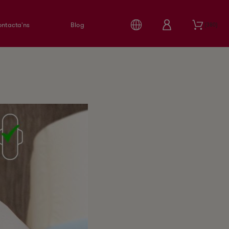
ntacta'ns
Blog
380