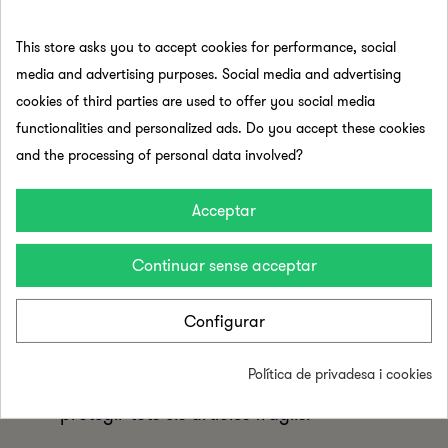
despeses de manipulació i
empaquetatge, així com les despeses
This store asks you to accept cookies for performance, social
postals. Les despeses de manipulació
media and advertising purposes. Social media and advertising
tenen un preu fix, mentre que les
cookies of third parties are used to offer you social media
despeses de transport poden variar
functionalities and personalized ads. Do you accept these cookies
segons el pes total del paquet.
and the processing of personal data involved?
T'aconsellem que agrupis tots els teus
articles en una mateixa comanda. No
Acceptar
podem combinar dues comandes
diferents, i les despeses d'enviament
Continuar sense acceptar
s'aplicaran per a cadascuna de
manera individual. No ens fem
Configurar
responsables dels danys que pugui
patir el teu paquet després de la
Política de privadesa i cookies
tramesa, però fem tot el possible per
protegir tots els articles fràgils.